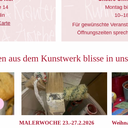
e 14
Montag bi
lin
10–18
Karte
Für gewünschte Veranst
Öffnungszeiten sprech
en aus dem Kunstwerk blisse in un
MALERWOCHE 23.-27.2.2026
Weihna