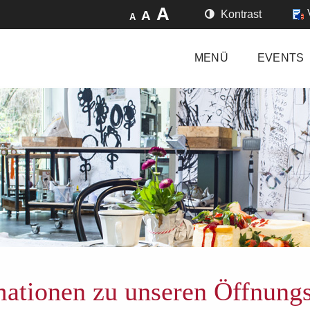
A
A
Kontrast
A
MENÜ
EVENTS
ationen zu unseren Öffnung