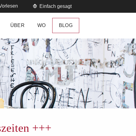
Vorlesen
Einfach gesagt
ÜBER
WO
BLOG
szeiten +++