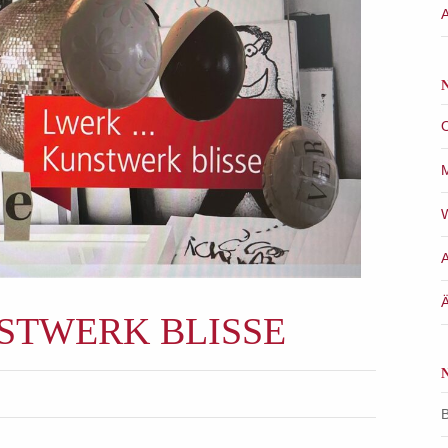
A
N
NSTWERK BLISSE
B