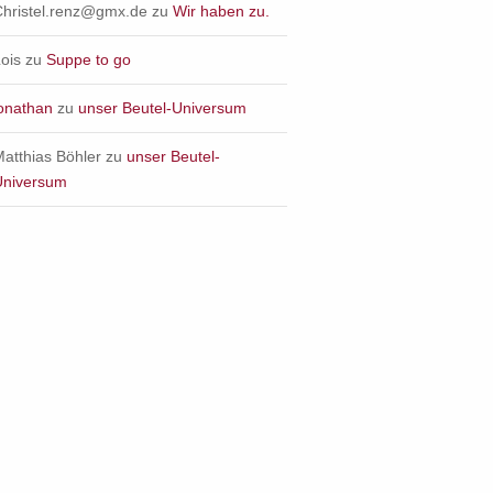
Christel.renz@gmx.de
zu
Wir haben zu.
ois
zu
Suppe to go
jonathan
zu
unser Beutel-Universum
atthias Böhler
zu
unser Beutel-
Universum