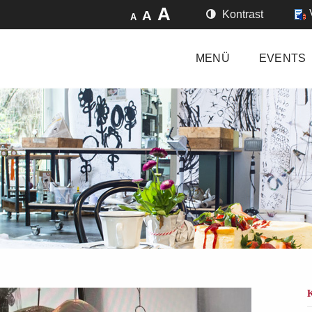
A
A
Kontrast
A
MENÜ
EVENTS
K