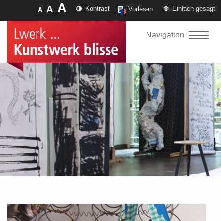
A
A
Kontrast
Einfach gesagt
Vorlesen
A
Navigation